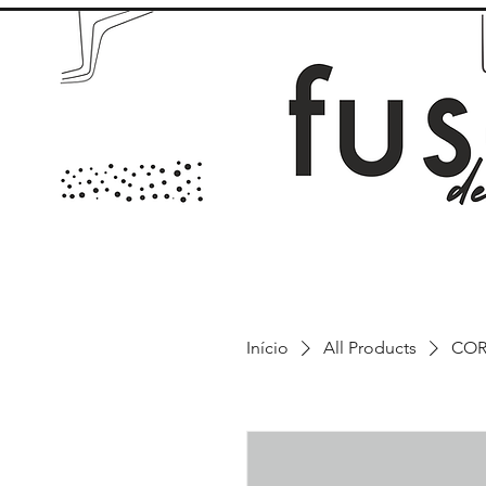
Início
All Products
COR