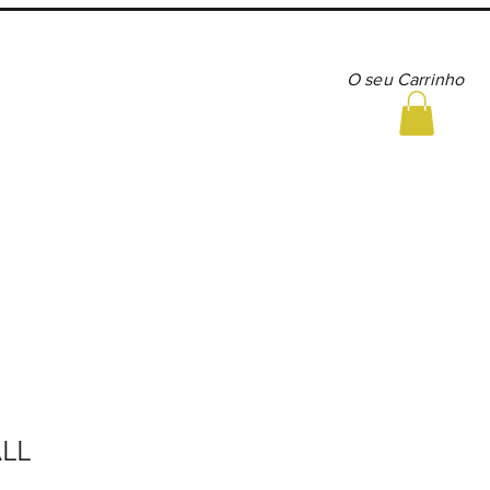
O seu Carrinho
R STORE
LL